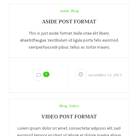
Aside
,
Blog
ASIDE POST FORMAT
This is just aside format. Nulla vitae elit libero,
ahaetrdfaugue. Vestibulum id ligula porta felis euismod
semper.Fuiscedr pibus, tellus ac tortor mauris.
0
novembre 12, 2013
Blog
,
Video
VIDEO POST FORMAT
Lorem ipsum dolor sit amet, consectetur adipisici elit, sed
eiusmod tempor incidunt ut labore et dolore magna aliqua.