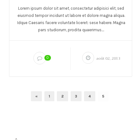
Lorem ipsum dolor sit amet, consectetur adipisici elit, sed
eiusmod tempor incidunt ut labore et dolore magna aliqua.
Idque Caesaris facere voluntate liceret: sese habere. Magna
pars studiorum, prodita quaerimus....
0
août 02, 2013
«
1
2
3
4
5