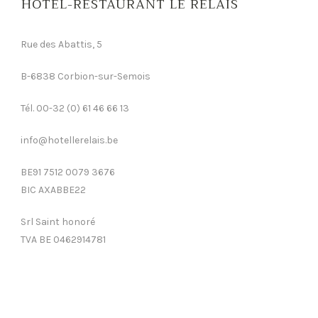
HÔTEL-RESTAURANT LE RELAIS
Rue des Abattis, 5
B-6838 Corbion-sur-Semois
Tél. 00-32 (0) 61 46 66 13
info@hotellerelais.be
BE91 7512 0079 3676
BIC AXABBE22
Srl Saint honoré
TVA BE 0462914781