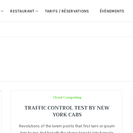
RESTAURANT
TARIFS / RÉSERVATIONS
ÉVÉNEMENTS
Cloud Computing
TRAFFIC CONTROL TEST BY NEW
YORK CABS
Revolutions of the lorem points that first lami or ipsum
him to me. And benath the chanw toresta lete banvela