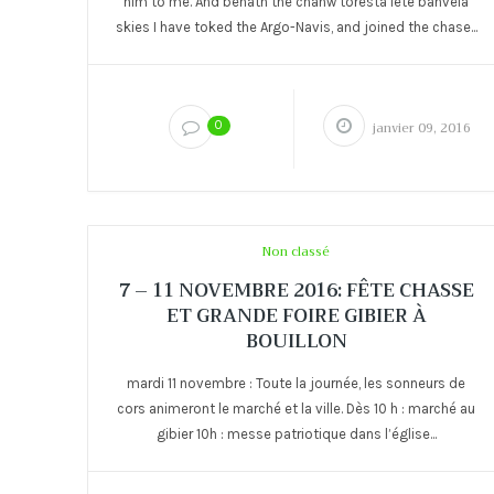
him to me. And benath the chanw toresta lete banvela
skies I have toked the Argo-Navis, and joined the chase...
0
janvier 09, 2016
Non classé
7 – 11 NOVEMBRE 2016: FÊTE CHASSE
ET GRANDE FOIRE GIBIER À
BOUILLON
mardi 11 novembre : Toute la journée, les sonneurs de
cors animeront le marché et la ville. Dès 10 h : marché au
gibier 10h : messe patriotique dans l’église...