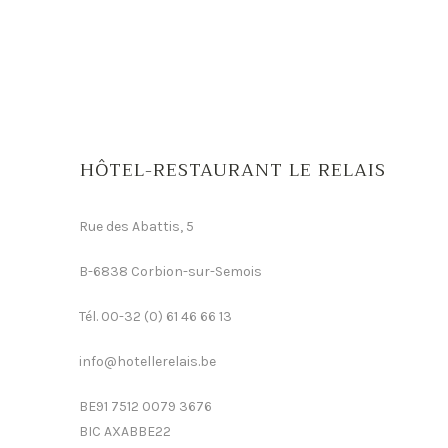
HÔTEL-RESTAURANT LE RELAIS
Rue des Abattis, 5
B-6838 Corbion-sur-Semois
Tél. 00-32 (0) 61 46 66 13
info@hotellerelais.be
BE91 7512 0079 3676
BIC AXABBE22