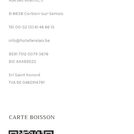
Rue des Abattis, 5
B-6838 Corbion-sur-Semois
Tél. 00-32 (0) 61 46 66 13
info@hotellerelais.be
BE91 7512 0079 3676
BIC AXABBE22
Srl Saint honoré
TVA BE 0462914781
CARTE BOISSON