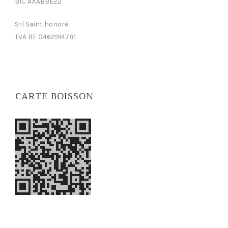
BIC AXABBE22
Srl Saint honoré
TVA BE 0462914781
CARTE BOISSON