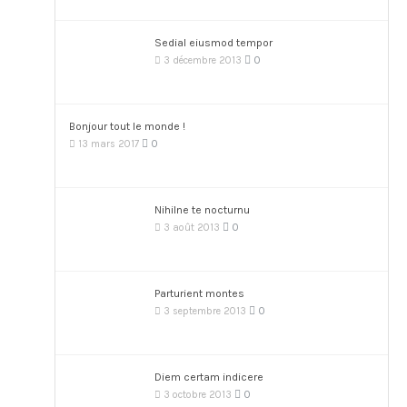
Sedial eiusmod tempor
0
3 décembre 2013
Bonjour tout le monde !
0
13 mars 2017
Nihilne te nocturnu
0
3 août 2013
Parturient montes
0
3 septembre 2013
Diem certam indicere
0
3 octobre 2013