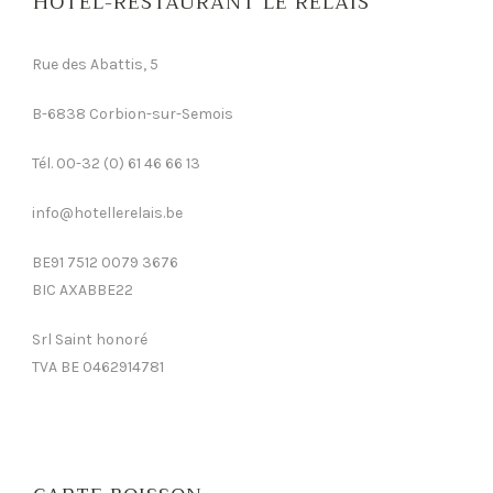
HÔTEL-RESTAURANT LE RELAIS
Rue des Abattis, 5
B-6838 Corbion-sur-Semois
Tél. 00-32 (0) 61 46 66 13
info@hotellerelais.be
BE91 7512 0079 3676
BIC AXABBE22
Srl Saint honoré
TVA BE 0462914781