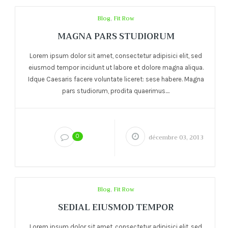
Blog
,
Fit Row
MAGNA PARS STUDIORUM
Lorem ipsum dolor sit amet, consectetur adipisici elit, sed
eiusmod tempor incidunt ut labore et dolore magna aliqua.
Idque Caesaris facere voluntate liceret: sese habere. Magna
pars studiorum, prodita quaerimus....
0
décembre 03, 2013
Blog
,
Fit Row
SEDIAL EIUSMOD TEMPOR
Lorem ipsum dolor sit amet, consectetur adipisici elit, sed