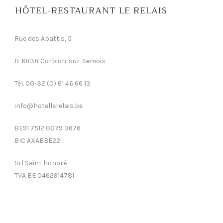
HÔTEL-RESTAURANT LE RELAIS
Rue des Abattis, 5
B-6838 Corbion-sur-Semois
Tél. 00-32 (0) 61 46 66 13
info@hotellerelais.be
BE91 7512 0079 3676
BIC AXABBE22
Srl Saint honoré
TVA BE 0462914781