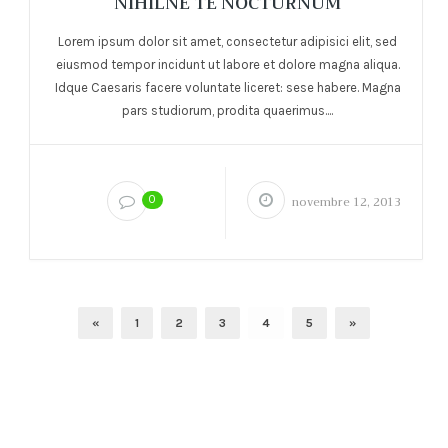
NIHILNE TE NOCTURNUM
Lorem ipsum dolor sit amet, consectetur adipisici elit, sed
eiusmod tempor incidunt ut labore et dolore magna aliqua.
Idque Caesaris facere voluntate liceret: sese habere. Magna
pars studiorum, prodita quaerimus....
0
novembre 12, 2013
«
1
2
3
4
5
»