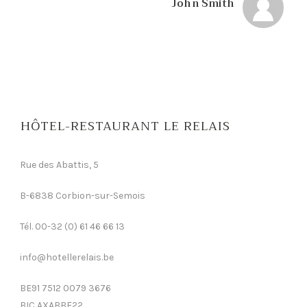
John Smith
HÔTEL-RESTAURANT LE RELAIS
Rue des Abattis, 5
B-6838 Corbion-sur-Semois
Tél. 00-32 (0) 61 46 66 13
info@hotellerelais.be
BE91 7512 0079 3676
BIC AXABBE22