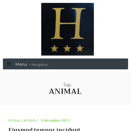
Menu -
Navigation
Tag:
ANIMAL
Fit Row
,
Life Style
|
3 décembre 2013
Eiusmod tempor incidunt