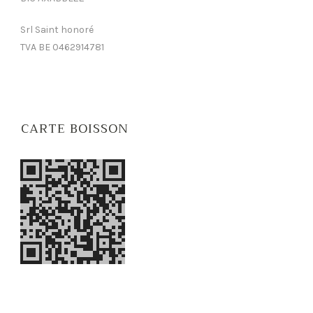
Srl Saint honoré
TVA BE 0462914781
CARTE BOISSON